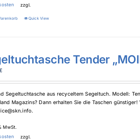
kosten
zzgl.
Warenkorb
Quick View
eltuchtasche Tender „MO
€
d Segeltuchtasche aus recyceltem Segeltuch. Modell: Te
sland Magazins? Dann erhalten Sie die Taschen günstiger!
ice@skn.info.
 % MwSt.
kosten
zzgl.