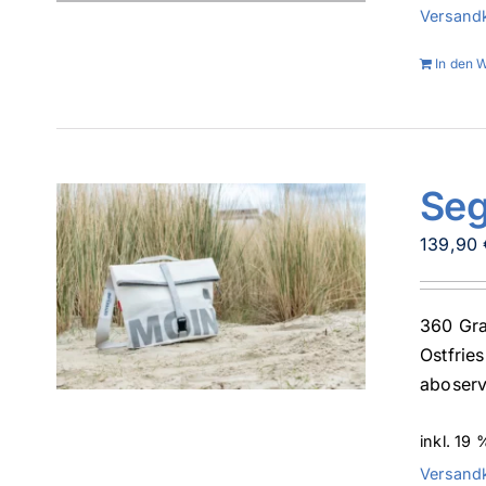
Versand
In den 
Seg
139,90
360 Gra
Ostfrie
aboserv
inkl. 19
Versand