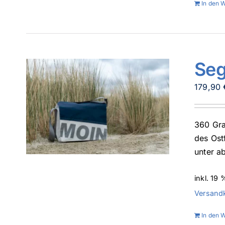
In den 
Seg
179,90
360 Gra
des Ost
unter a
inkl. 19
Versand
In den 