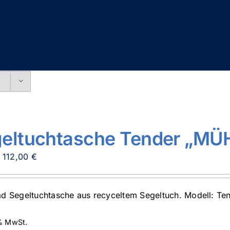
eltuchtasche Tender „MÜ
Ursprünglicher
Aktueller
112,00
€
Preis
Preis
war:
ist:
d Segeltuchtasche aus recyceltem Segeltuch. Modell: T
139,90 €
112,00 €.
 % MwSt.