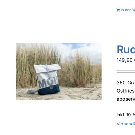
In den 
Ruc
149,90
360 Gra
Ostfrie
aboserv
inkl. 19
Versand