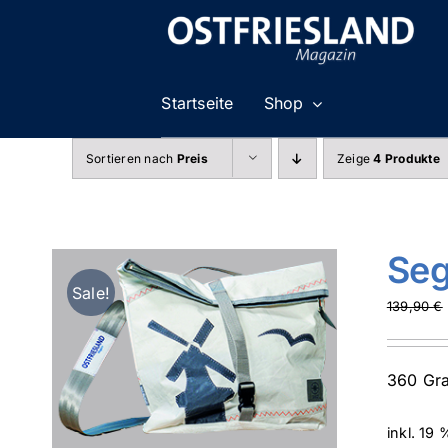
Zum
Inhalt
springen
Startseite
Shop
Sortieren nach
Preis
Zeige
4 Produkte
Seg
Sale!
139,90
€
360 Gra
inkl. 19