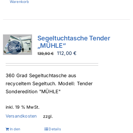
Warenkorb
Segeltuchtasche Tender
„MÜHLE“
Sale!
Ursprünglicher
Aktueller
112,00
€
139,90
€
Preis
Preis
war:
ist:
360 Grad Segeltuchtasche aus
139,90 €
112,00 €.
recyceltem Segeltuch. Modell: Tender
Sonderedition "MÜHLE"
inkl. 19 % MwSt.
Versandkosten
zzgl.
In den
Details