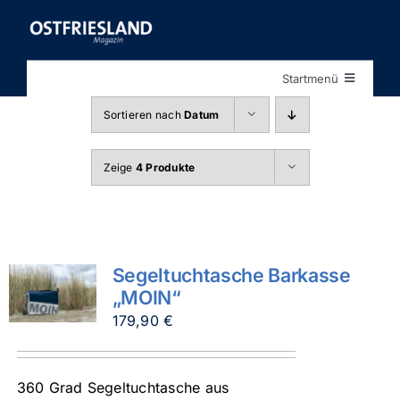
Zum
Inhalt
springen
Startmenü
Startseite
Sortieren nach
Datum
Shop
Zeige
4 Produkte
Segeltuchtasche Barkasse
„MOIN“
179,90
€
360 Grad Segeltuchtasche aus