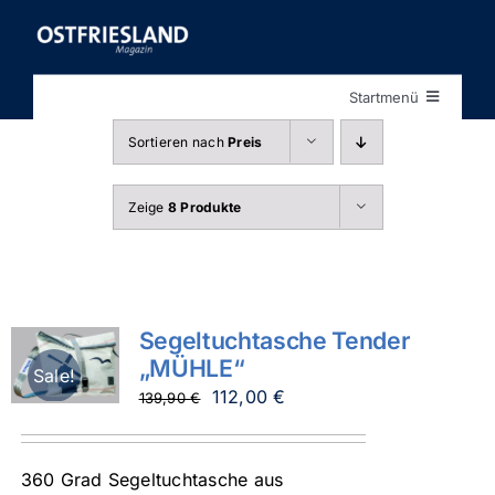
Zum
Inhalt
springen
Startmenü
Startseite
Sortieren nach
Preis
Shop
Zeige
8 Produkte
Segeltuchtasche Tender
„MÜHLE“
Sale!
Ursprünglicher
Aktueller
112,00
€
139,90
€
Preis
Preis
war:
ist:
360 Grad Segeltuchtasche aus
139,90 €
112,00 €.