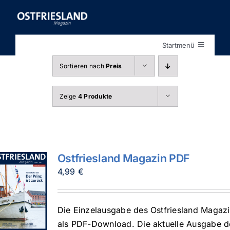
Zum
Inhalt
springen
Startmenü
Startseite
Sortieren nach
Preis
Shop
Zeige
4 Produkte
Ostfriesland Magazin PDF
4,99
€
Die Einzelausgabe des Ostfriesland Magaz
als PDF-Download. Die aktuelle Ausgabe d