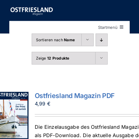
Zum
Inhalt
springen
Startmenü
Startseite
Sortieren nach
Name
Shop
Zeige
12 Produkte
Ostfriesland Magazin PDF
4,99
€
Die Einzelausgabe des Ostfriesland Magaz
als PDF-Download. Die aktuelle Ausgabe d