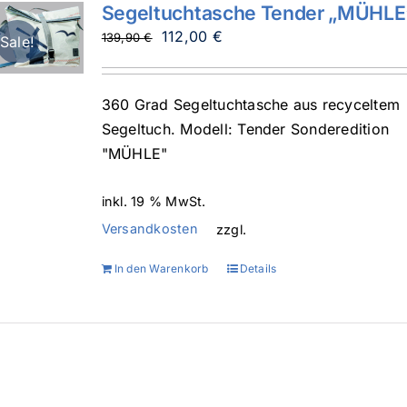
Segeltuchtasche Tender „MÜHLE
Ursprünglicher
Aktueller
112,00
€
139,90
€
Sale!
Preis
Preis
war:
ist:
360 Grad Segeltuchtasche aus recyceltem
139,90 €
112,00 €.
Segeltuch. Modell: Tender Sonderedition
"MÜHLE"
inkl. 19 % MwSt.
Versandkosten
zzgl.
In den Warenkorb
Details