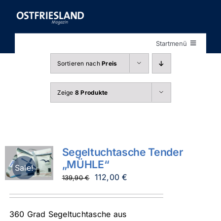
Zum
Inhalt
springen
Startmenü
Startseite
Sortieren nach
Preis
Shop
Zeige
8 Produkte
Segeltuchtasche Tender
„MÜHLE“
Sale!
Ursprünglicher
Aktueller
112,00
€
139,90
€
Preis
Preis
war:
ist:
360 Grad Segeltuchtasche aus
139,90 €
112,00 €.