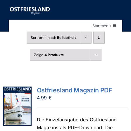
Zum
Inhalt
springen
Startmenü
Startseite
Sortieren nach
Beliebtheit
Shop
Zeige
4 Produkte
Ostfriesland Magazin PDF
4,99
€
Die Einzelausgabe des Ostfriesland
Magazins als PDF-Download. Die