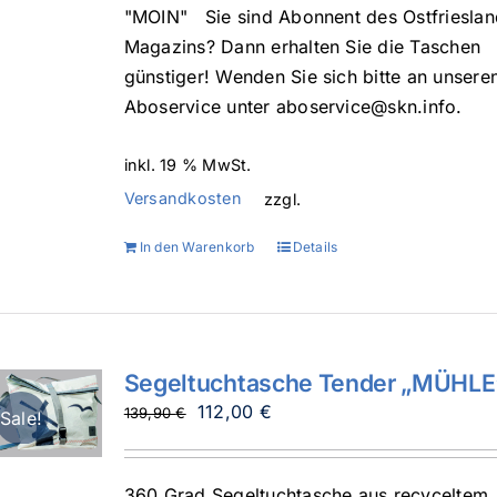
"MOIN" Sie sind Abonnent des Ostfrieslan
Magazins? Dann erhalten Sie die Taschen
günstiger! Wenden Sie sich bitte an unsere
Aboservice unter aboservice@skn.info.
inkl. 19 % MwSt.
Versandkosten
zzgl.
In den Warenkorb
Details
Segeltuchtasche Tender „MÜHLE
Ursprünglicher
Aktueller
112,00
€
139,90
€
Sale!
Preis
Preis
war:
ist:
360 Grad Segeltuchtasche aus recyceltem