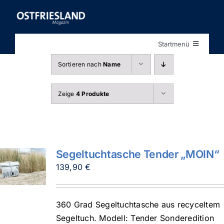
Zum
Inhalt
springen
Startmenü
Startseite
Sortieren nach
Name
Shop
Zeige
4 Produkte
Segeltuchtasche Tender „MOIN“
139,90
€
360 Grad Segeltuchtasche aus recyceltem
Segeltuch. Modell: Tender Sonderedition