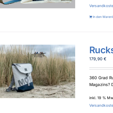
Versandkost
In den Waren
Ruck
179,90
€
360 Grad Ru
Magazins? D
inkl. 19 % Mw
Versandkost