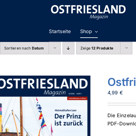
Zum
Inhalt
springen
Startseite
Shop
Sortieren nach
Datum
Zeige
12 Produkte
Ostfr
4,99
€
Die Einzela
PDF-Downloa