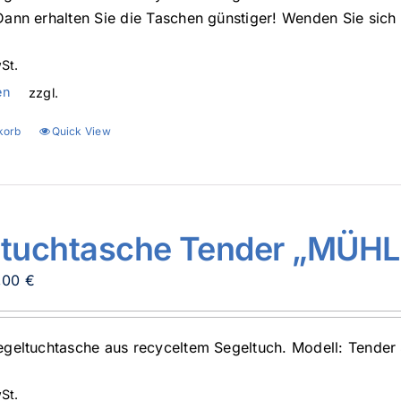
ann erhalten Sie die Taschen günstiger! Wenden Sie sich 
St.
en
zzgl.
korb
Quick View
ltuchtasche Tender „MÜHL
prünglicher
Aktueller
,00
€
is
Preis
:
ist:
geltuchtasche aus recyceltem Segeltuch. Modell: Tende
,90 €
112,00 €.
St.