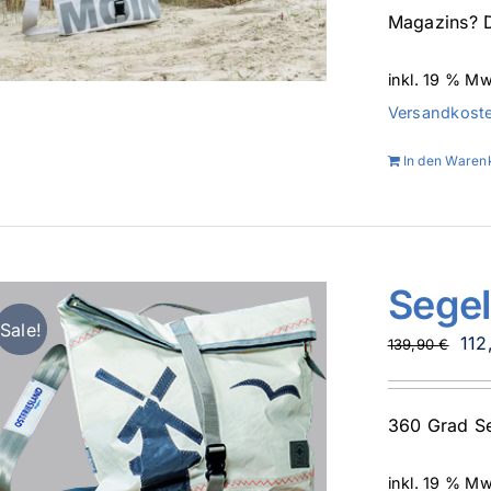
Magazins? D
inkl. 19 % Mw
Versandkost
In den Waren
Sege
Sale!
Urs
112
139,90
€
Pre
war
360 Grad Se
139
inkl. 19 % Mw