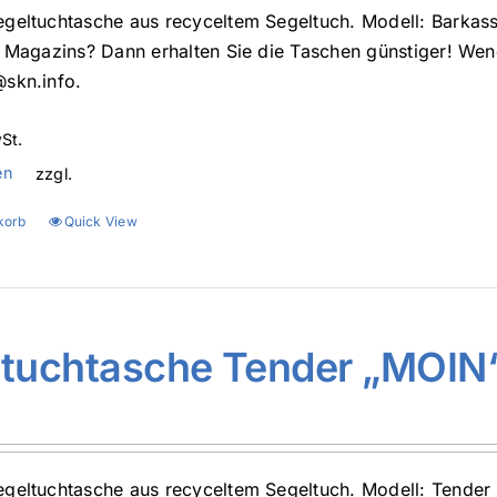
geltuchtasche aus recyceltem Segeltuch. Modell: Barka
d Magazins? Dann erhalten Sie die Taschen günstiger! Wend
skn.info.
St.
en
zzgl.
korb
Quick View
ltuchtasche Tender „MOIN
geltuchtasche aus recyceltem Segeltuch. Modell: Tender