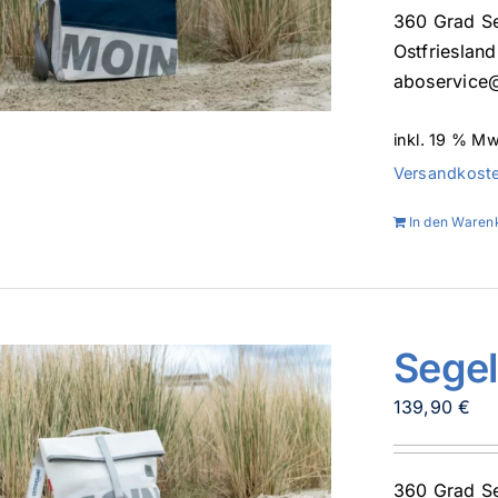
360 Grad Se
Ostfrieslan
aboservice@
inkl. 19 % Mw
Versandkost
In den Waren
Sege
139,90
€
360 Grad Se